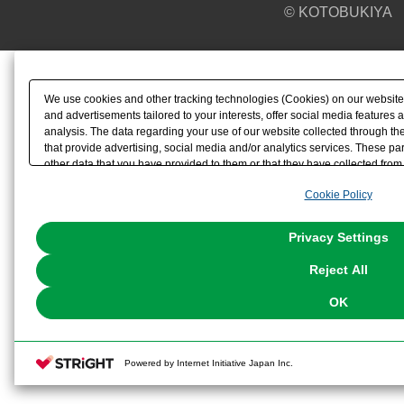
© KOTOBUKIYA
We use cookies and other tracking technologies (Cookies) on our website t
and advertisements tailored to your interests, offer social media feature
analysis. The data regarding your use of our website collected through t
that provide advertising, social media and/or analytics services. These p
other data that you have provided to them or that they have collected from 
analyze and optimize advertisements delivered to you by businesses other t
Cookie Policy
the use of all Cookies except for Strictly Necessary Cookies, please click "
with Cookies enabled, please click "OK". To select your preferences for e
You can change your consent or rejection settings at any time via through
Privacy Settings
our
Cookie Policy
or the website footer.
Reject All
OK
Powered by Internet Initiative Japan Inc.