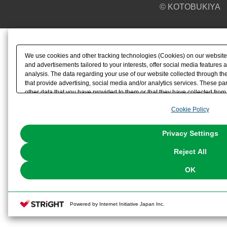
© KOTOBUKIYA
We use cookies and other tracking technologies (Cookies) on our website t
and advertisements tailored to your interests, offer social media feature
analysis. The data regarding your use of our website collected through t
that provide advertising, social media and/or analytics services. These p
other data that you have provided to them or that they have collected from 
analyze and optimize advertisements delivered to you by businesses other t
Cookie Policy
the use of all Cookies except for Strictly Necessary Cookies, please click "
with Cookies enabled, please click "OK". To select your preferences for e
You can change your consent or rejection settings at any time via through
Privacy Settings
our
Cookie Policy
or the website footer.
Reject All
OK
Powered by Internet Initiative Japan Inc.