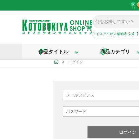
アイスアイゼン
薬師寺 久遠
作品タイトル
商品カテゴリ
＞
ログイン