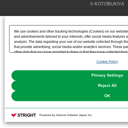
© KOTOBUKIYA
We use cookies and other tracking technologies (Cookies) on our website t
and advertisements tailored to your interests, offer social media feature
analysis. The data regarding your use of our website collected through t
that provide advertising, social media and/or analytics services. These p
other data that you have provided to them or that they have collected from 
analyze and optimize advertisements delivered to you by businesses other t
Cookie Policy
the use of all Cookies except for Strictly Necessary Cookies, please click "
with Cookies enabled, please click "OK". To select your preferences for e
You can change your consent or rejection settings at any time via through
Privacy Settings
our
Cookie Policy
or the website footer.
Reject All
OK
Powered by Internet Initiative Japan Inc.