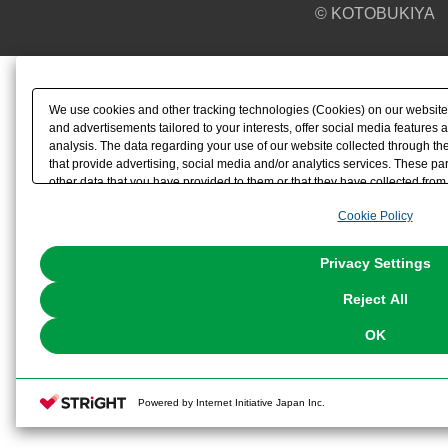
© KOTOBUKIYA
We use cookies and other tracking technologies (Cookies) on our website t
and advertisements tailored to your interests, offer social media feature
analysis. The data regarding your use of our website collected through t
that provide advertising, social media and/or analytics services. These p
other data that you have provided to them or that they have collected from 
analyze and optimize advertisements delivered to you by businesses other t
Cookie Policy
the use of all Cookies except for Strictly Necessary Cookies, please click "
with Cookies enabled, please click "OK". To select your preferences for e
You can change your consent or rejection settings at any time via through
Privacy Settings
our
Cookie Policy
or the website footer.
Reject All
OK
Powered by Internet Initiative Japan Inc.