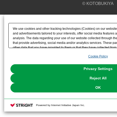
© KOTOBUKIYA
We use cookies and other tracking technologies (Cookies) on our website t
and advertisements tailored to your interests, offer social media feature
analysis. The data regarding your use of our website collected through t
that provide advertising, social media and/or analytics services. These p
other data that you have provided to them or that they have collected from 
analyze and optimize advertisements delivered to you by businesses other t
Cookie Policy
the use of all Cookies except for Strictly Necessary Cookies, please click "
with Cookies enabled, please click "OK". To select your preferences for e
You can change your consent or rejection settings at any time via through
Privacy Settings
our
Cookie Policy
or the website footer.
Reject All
OK
Powered by Internet Initiative Japan Inc.