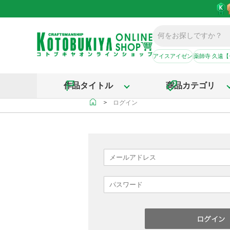
アイスアイゼン
薬師寺 久遠
作品タイトル
商品カテゴリ
＞
ログイン