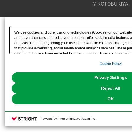
© KOTOBUKIYA
We use cookies and other tracking technologies (Cookies) on our website t
and advertisements tailored to your interests, offer social media feature
analysis. The data regarding your use of our website collected through t
that provide advertising, social media and/or analytics services. These p
other data that you have provided to them or that they have collected from 
analyze and optimize advertisements delivered to you by businesses other t
Cookie Policy
the use of all Cookies except for Strictly Necessary Cookies, please click "
with Cookies enabled, please click "OK". To select your preferences for e
You can change your consent or rejection settings at any time via through
Privacy Settings
our
Cookie Policy
or the website footer.
Reject All
OK
Powered by Internet Initiative Japan Inc.