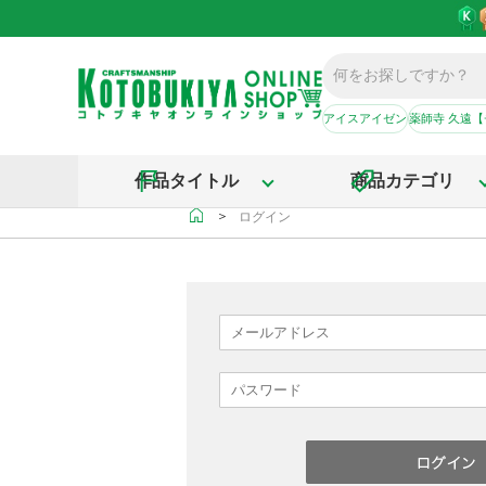
アイスアイゼン
薬師寺 久遠
作品タイトル
商品カテゴリ
＞
ログイン