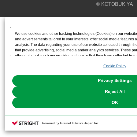
© KOTOBUKIYA
We use cookies and other tracking technologies (Cookies) on our website t
and advertisements tailored to your interests, offer social media feature
analysis. The data regarding your use of our website collected through t
that provide advertising, social media and/or analytics services. These p
other data that you have provided to them or that they have collected from 
analyze and optimize advertisements delivered to you by businesses other t
Cookie Policy
the use of all Cookies except for Strictly Necessary Cookies, please click "
with Cookies enabled, please click "OK". To select your preferences for e
You can change your consent or rejection settings at any time via through
Privacy Settings
our
Cookie Policy
or the website footer.
Reject All
OK
Powered by Internet Initiative Japan Inc.