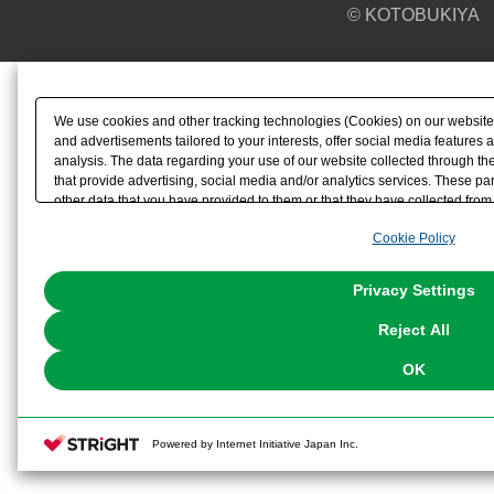
© KOTOBUKIYA
We use cookies and other tracking technologies (Cookies) on our website t
and advertisements tailored to your interests, offer social media feature
analysis. The data regarding your use of our website collected through t
that provide advertising, social media and/or analytics services. These p
other data that you have provided to them or that they have collected from 
analyze and optimize advertisements delivered to you by businesses other t
Cookie Policy
the use of all Cookies except for Strictly Necessary Cookies, please click "
with Cookies enabled, please click "OK". To select your preferences for e
You can change your consent or rejection settings at any time via through
Privacy Settings
our
Cookie Policy
or the website footer.
Reject All
OK
Powered by Internet Initiative Japan Inc.