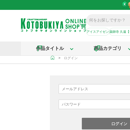
アイスアイゼン
薬師寺 久遠
作品タイトル
商品カテゴリ
＞
ログイン