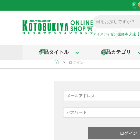
アイスアイゼン
薬師寺 久遠
作品タイトル
商品カテゴリ
＞
ログイン