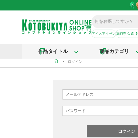
アイスアイゼン
薬師寺 久遠
作品タイトル
商品カテゴリ
＞
ログイン