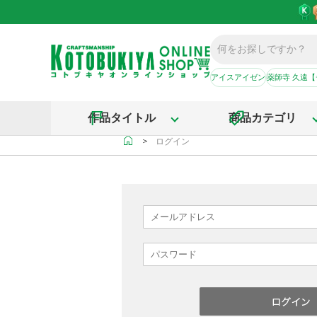
アイスアイゼン
薬師寺 久遠
作品タイトル
商品カテゴリ
＞
ログイン