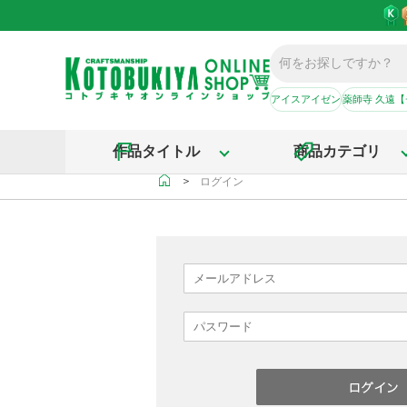
アイスアイゼン
薬師寺 久遠
作品タイトル
商品カテゴリ
＞
ログイン