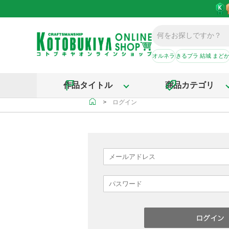
オルネラ
きるプラ 結城 まど
作品タイトル
商品カテゴリ
＞
ログイン