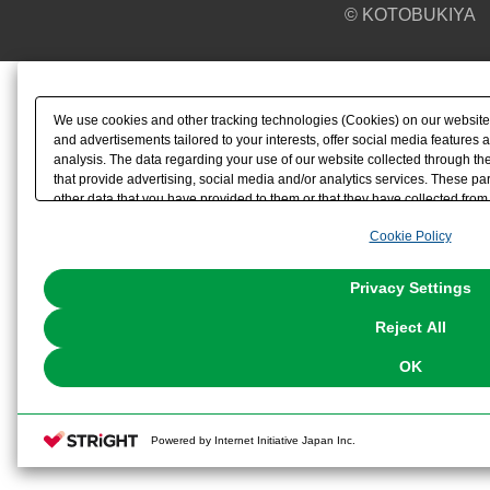
© KOTOBUKIYA
We use cookies and other tracking technologies (Cookies) on our website t
and advertisements tailored to your interests, offer social media feature
analysis. The data regarding your use of our website collected through t
that provide advertising, social media and/or analytics services. These p
other data that you have provided to them or that they have collected from 
analyze and optimize advertisements delivered to you by businesses other t
Cookie Policy
the use of all Cookies except for Strictly Necessary Cookies, please click "
with Cookies enabled, please click "OK". To select your preferences for e
You can change your consent or rejection settings at any time via through
Privacy Settings
our
Cookie Policy
or the website footer.
Reject All
OK
Powered by Internet Initiative Japan Inc.