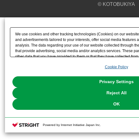
© KOTOBUKIYA
We use cookies and other tracking technologies (Cookies) on our website t
and advertisements tailored to your interests, offer social media feature
analysis. The data regarding your use of our website collected through t
that provide advertising, social media and/or analytics services. These p
other data that you have provided to them or that they have collected from 
analyze and optimize advertisements delivered to you by businesses other t
Cookie Policy
the use of all Cookies except for Strictly Necessary Cookies, please click "
with Cookies enabled, please click "OK". To select your preferences for e
You can change your consent or rejection settings at any time via through
Privacy Settings
our
Cookie Policy
or the website footer.
Reject All
OK
Powered by Internet Initiative Japan Inc.