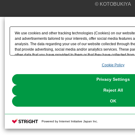
© KOTOBUKIYA
We use cookies and other tracking technologies (Cookies) on our website t
and advertisements tailored to your interests, offer social media feature
analysis. The data regarding your use of our website collected through t
that provide advertising, social media and/or analytics services. These p
other data that you have provided to them or that they have collected from 
analyze and optimize advertisements delivered to you by businesses other t
Cookie Policy
the use of all Cookies except for Strictly Necessary Cookies, please click "
with Cookies enabled, please click "OK". To select your preferences for e
You can change your consent or rejection settings at any time via through
Privacy Settings
our
Cookie Policy
or the website footer.
Reject All
OK
Powered by Internet Initiative Japan Inc.