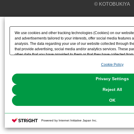
© KOTOBUKIYA
We use cookies and other tracking technologies (Cookies) on our website t
and advertisements tailored to your interests, offer social media feature
analysis. The data regarding your use of our website collected through t
that provide advertising, social media and/or analytics services. These p
other data that you have provided to them or that they have collected from 
analyze and optimize advertisements delivered to you by businesses other t
Cookie Policy
the use of all Cookies except for Strictly Necessary Cookies, please click "
with Cookies enabled, please click "OK". To select your preferences for e
You can change your consent or rejection settings at any time via through
Privacy Settings
our
Cookie Policy
or the website footer.
Reject All
OK
Powered by Internet Initiative Japan Inc.