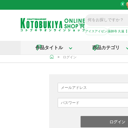
アイスアイゼン
薬師寺 久遠
作品タイトル
商品カテゴリ
＞
ログイン