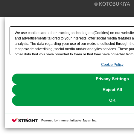
© KOTOBUKIYA
We use cookies and other tracking technologies (Cookies) on our website t
and advertisements tailored to your interests, offer social media feature
analysis. The data regarding your use of our website collected through t
that provide advertising, social media and/or analytics services. These p
other data that you have provided to them or that they have collected from 
analyze and optimize advertisements delivered to you by businesses other t
Cookie Policy
the use of all Cookies except for Strictly Necessary Cookies, please click "
with Cookies enabled, please click "OK". To select your preferences for e
You can change your consent or rejection settings at any time via through
Privacy Settings
our
Cookie Policy
or the website footer.
Reject All
OK
Powered by Internet Initiative Japan Inc.