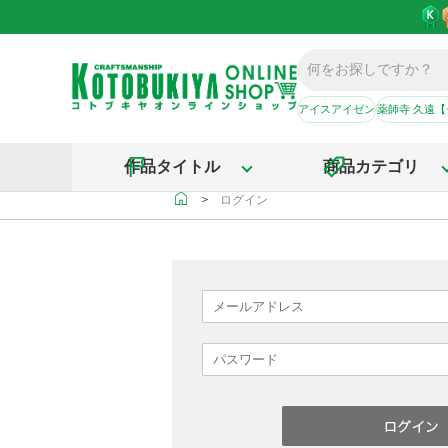
アイスアイゼン
薬師寺 久遠
作品タイトル
商品カテゴリ
＞
ログイン