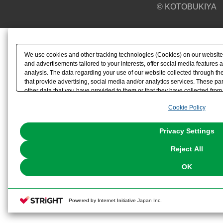
© KOTOBUKIYA
We use cookies and other tracking technologies (Cookies) on our website t
and advertisements tailored to your interests, offer social media feature
analysis. The data regarding your use of our website collected through t
that provide advertising, social media and/or analytics services. These p
other data that you have provided to them or that they have collected from 
analyze and optimize advertisements delivered to you by businesses other t
Cookie Policy
the use of all Cookies except for Strictly Necessary Cookies, please click "
with Cookies enabled, please click "OK". To select your preferences for e
You can change your consent or rejection settings at any time via through
Privacy Settings
our
Cookie Policy
or the website footer.
Reject All
OK
Powered by Internet Initiative Japan Inc.