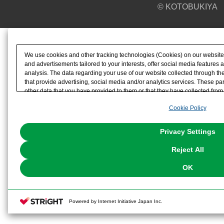
© KOTOBUKIYA
We use cookies and other tracking technologies (Cookies) on our website t
and advertisements tailored to your interests, offer social media feature
analysis. The data regarding your use of our website collected through t
that provide advertising, social media and/or analytics services. These p
other data that you have provided to them or that they have collected from 
analyze and optimize advertisements delivered to you by businesses other t
Cookie Policy
the use of all Cookies except for Strictly Necessary Cookies, please click "
with Cookies enabled, please click "OK". To select your preferences for e
You can change your consent or rejection settings at any time via through
Privacy Settings
our
Cookie Policy
or the website footer.
Reject All
OK
Powered by Internet Initiative Japan Inc.