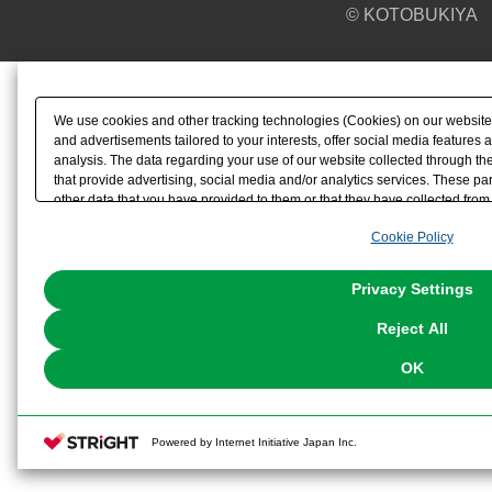
© KOTOBUKIYA
We use cookies and other tracking technologies (Cookies) on our website t
and advertisements tailored to your interests, offer social media feature
analysis. The data regarding your use of our website collected through t
that provide advertising, social media and/or analytics services. These p
other data that you have provided to them or that they have collected from 
analyze and optimize advertisements delivered to you by businesses other t
Cookie Policy
the use of all Cookies except for Strictly Necessary Cookies, please click "
with Cookies enabled, please click "OK". To select your preferences for e
You can change your consent or rejection settings at any time via through
Privacy Settings
our
Cookie Policy
or the website footer.
Reject All
OK
Powered by Internet Initiative Japan Inc.