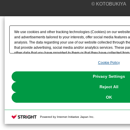
© KOTOBUKIYA
We use cookies and other tracking technologies (Cookies) on our website t
and advertisements tailored to your interests, offer social media feature
analysis. The data regarding your use of our website collected through t
that provide advertising, social media and/or analytics services. These p
other data that you have provided to them or that they have collected from 
analyze and optimize advertisements delivered to you by businesses other t
Cookie Policy
the use of all Cookies except for Strictly Necessary Cookies, please click "
with Cookies enabled, please click "OK". To select your preferences for e
You can change your consent or rejection settings at any time via through
Privacy Settings
our
Cookie Policy
or the website footer.
Reject All
OK
Powered by Internet Initiative Japan Inc.