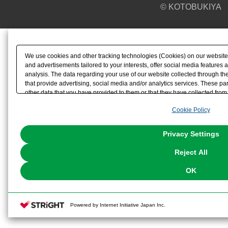
© KOTOBUKIYA
We use cookies and other tracking technologies (Cookies) on our website t
and advertisements tailored to your interests, offer social media feature
analysis. The data regarding your use of our website collected through t
that provide advertising, social media and/or analytics services. These p
other data that you have provided to them or that they have collected from 
analyze and optimize advertisements delivered to you by businesses other t
Cookie Policy
the use of all Cookies except for Strictly Necessary Cookies, please click "
with Cookies enabled, please click "OK". To select your preferences for e
You can change your consent or rejection settings at any time via through
Privacy Settings
our
Cookie Policy
or the website footer.
Reject All
OK
Powered by Internet Initiative Japan Inc.