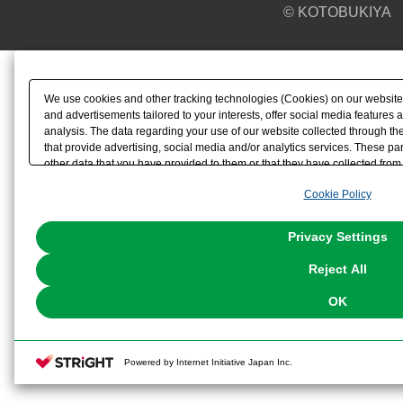
© KOTOBUKIYA
We use cookies and other tracking technologies (Cookies) on our website t
and advertisements tailored to your interests, offer social media feature
analysis. The data regarding your use of our website collected through t
that provide advertising, social media and/or analytics services. These p
other data that you have provided to them or that they have collected from 
analyze and optimize advertisements delivered to you by businesses other t
Cookie Policy
the use of all Cookies except for Strictly Necessary Cookies, please click "
with Cookies enabled, please click "OK". To select your preferences for e
You can change your consent or rejection settings at any time via through
Privacy Settings
our
Cookie Policy
or the website footer.
Reject All
OK
Powered by Internet Initiative Japan Inc.