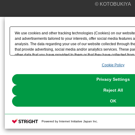
© KOTOBUKIYA
We use cookies and other tracking technologies (Cookies) on our website t
and advertisements tailored to your interests, offer social media feature
analysis. The data regarding your use of our website collected through t
that provide advertising, social media and/or analytics services. These p
other data that you have provided to them or that they have collected from 
analyze and optimize advertisements delivered to you by businesses other t
Cookie Policy
the use of all Cookies except for Strictly Necessary Cookies, please click "
with Cookies enabled, please click "OK". To select your preferences for e
You can change your consent or rejection settings at any time via through
Privacy Settings
our
Cookie Policy
or the website footer.
Reject All
OK
Powered by Internet Initiative Japan Inc.