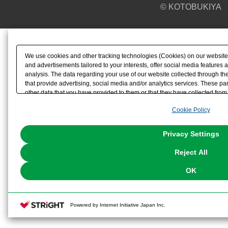
© KOTOBUKIYA
We use cookies and other tracking technologies (Cookies) on our website t
and advertisements tailored to your interests, offer social media feature
analysis. The data regarding your use of our website collected through t
that provide advertising, social media and/or analytics services. These p
other data that you have provided to them or that they have collected from 
analyze and optimize advertisements delivered to you by businesses other t
Cookie Policy
the use of all Cookies except for Strictly Necessary Cookies, please click "
with Cookies enabled, please click "OK". To select your preferences for e
You can change your consent or rejection settings at any time via through
Privacy Settings
our
Cookie Policy
or the website footer.
Reject All
OK
Powered by Internet Initiative Japan Inc.