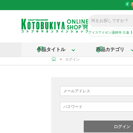
アイスアイゼン
薬師寺 久遠
作品タイトル
商品カテゴリ
＞
ログイン