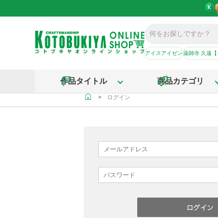
アイスアイゼン
薬師寺 久遠
作品タイトル
商品カテゴリ
＞
ログイン