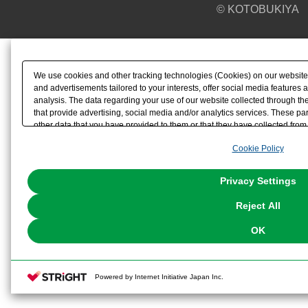
© KOTOBUKIYA
We use cookies and other tracking technologies (Cookies) on our website t
and advertisements tailored to your interests, offer social media feature
analysis. The data regarding your use of our website collected through t
that provide advertising, social media and/or analytics services. These p
other data that you have provided to them or that they have collected from 
analyze and optimize advertisements delivered to you by businesses other t
Cookie Policy
the use of all Cookies except for Strictly Necessary Cookies, please click "
with Cookies enabled, please click "OK". To select your preferences for e
You can change your consent or rejection settings at any time via through
Privacy Settings
our
Cookie Policy
or the website footer.
Reject All
OK
Powered by Internet Initiative Japan Inc.