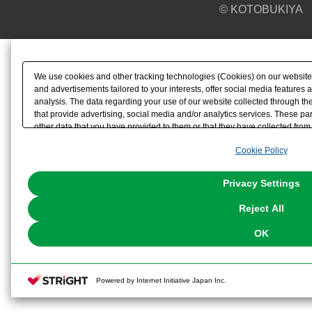
© KOTOBUKIYA
We use cookies and other tracking technologies (Cookies) on our website t
and advertisements tailored to your interests, offer social media feature
analysis. The data regarding your use of our website collected through t
that provide advertising, social media and/or analytics services. These p
other data that you have provided to them or that they have collected from 
analyze and optimize advertisements delivered to you by businesses other t
Cookie Policy
the use of all Cookies except for Strictly Necessary Cookies, please click "
with Cookies enabled, please click "OK". To select your preferences for e
You can change your consent or rejection settings at any time via through
Privacy Settings
our
Cookie Policy
or the website footer.
Reject All
OK
Powered by Internet Initiative Japan Inc.