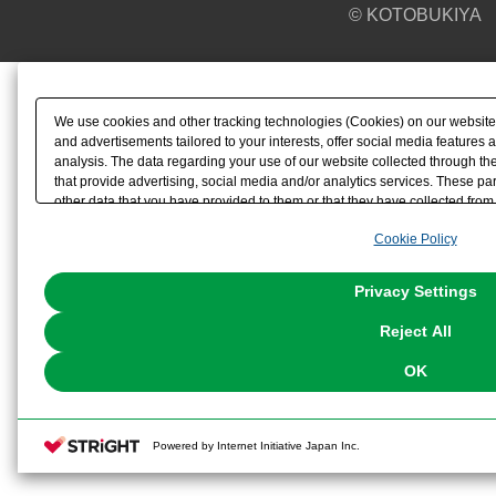
© KOTOBUKIYA
We use cookies and other tracking technologies (Cookies) on our website t
and advertisements tailored to your interests, offer social media feature
analysis. The data regarding your use of our website collected through t
that provide advertising, social media and/or analytics services. These p
other data that you have provided to them or that they have collected from 
analyze and optimize advertisements delivered to you by businesses other t
Cookie Policy
the use of all Cookies except for Strictly Necessary Cookies, please click "
with Cookies enabled, please click "OK". To select your preferences for e
You can change your consent or rejection settings at any time via through
Privacy Settings
our
Cookie Policy
or the website footer.
Reject All
OK
Powered by Internet Initiative Japan Inc.