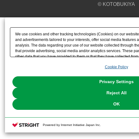
© KOTOBUKIYA
We use cookies and other tracking technologies (Cookies) on our website t
and advertisements tailored to your interests, offer social media feature
analysis. The data regarding your use of our website collected through t
that provide advertising, social media and/or analytics services. These p
other data that you have provided to them or that they have collected from 
analyze and optimize advertisements delivered to you by businesses other t
Cookie Policy
the use of all Cookies except for Strictly Necessary Cookies, please click "
with Cookies enabled, please click "OK". To select your preferences for e
You can change your consent or rejection settings at any time via through
Privacy Settings
our
Cookie Policy
or the website footer.
Reject All
OK
Powered by Internet Initiative Japan Inc.