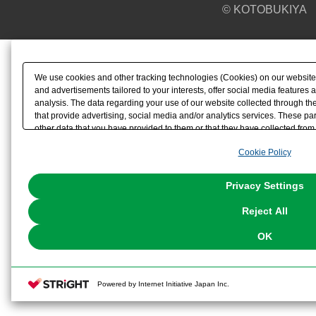
© KOTOBUKIYA
We use cookies and other tracking technologies (Cookies) on our website t
and advertisements tailored to your interests, offer social media feature
analysis. The data regarding your use of our website collected through t
that provide advertising, social media and/or analytics services. These p
other data that you have provided to them or that they have collected from 
analyze and optimize advertisements delivered to you by businesses other t
Cookie Policy
the use of all Cookies except for Strictly Necessary Cookies, please click "
with Cookies enabled, please click "OK". To select your preferences for e
You can change your consent or rejection settings at any time via through
Privacy Settings
our
Cookie Policy
or the website footer.
Reject All
OK
Powered by Internet Initiative Japan Inc.