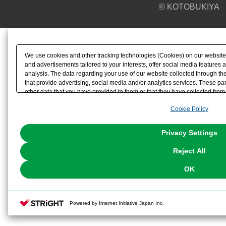
© KOTOBUKIYA
We use cookies and other tracking technologies (Cookies) on our website t
and advertisements tailored to your interests, offer social media feature
analysis. The data regarding your use of our website collected through t
that provide advertising, social media and/or analytics services. These p
other data that you have provided to them or that they have collected from 
analyze and optimize advertisements delivered to you by businesses other t
Cookie Policy
the use of all Cookies except for Strictly Necessary Cookies, please click "
with Cookies enabled, please click "OK". To select your preferences for e
You can change your consent or rejection settings at any time via through
Privacy Settings
our
Cookie Policy
or the website footer.
Reject All
OK
Powered by Internet Initiative Japan Inc.