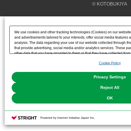
© KOTOBUKIYA
We use cookies and other tracking technologies (Cookies) on our website t
and advertisements tailored to your interests, offer social media feature
analysis. The data regarding your use of our website collected through t
that provide advertising, social media and/or analytics services. These p
other data that you have provided to them or that they have collected from 
analyze and optimize advertisements delivered to you by businesses other t
Cookie Policy
the use of all Cookies except for Strictly Necessary Cookies, please click "
with Cookies enabled, please click "OK". To select your preferences for e
You can change your consent or rejection settings at any time via through
Privacy Settings
our
Cookie Policy
or the website footer.
Reject All
OK
Powered by Internet Initiative Japan Inc.