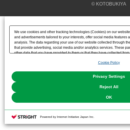
© KOTOBUKIYA
We use cookies and other tracking technologies (Cookies) on our website t
and advertisements tailored to your interests, offer social media feature
analysis. The data regarding your use of our website collected through t
that provide advertising, social media and/or analytics services. These p
other data that you have provided to them or that they have collected from 
analyze and optimize advertisements delivered to you by businesses other t
Cookie Policy
the use of all Cookies except for Strictly Necessary Cookies, please click "
with Cookies enabled, please click "OK". To select your preferences for e
You can change your consent or rejection settings at any time via through
Privacy Settings
our
Cookie Policy
or the website footer.
Reject All
OK
Powered by Internet Initiative Japan Inc.