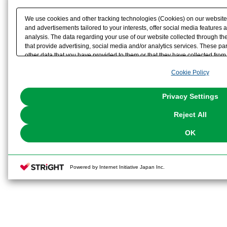
We use cookies and other tracking technologies (Cookies) on our website t
and advertisements tailored to your interests, offer social media feature
analysis. The data regarding your use of our website collected through t
that provide advertising, social media and/or analytics services. These p
other data that you have provided to them or that they have collected from 
analyze and optimize advertisements delivered to you by businesses other t
Cookie Policy
the use of all Cookies except for Strictly Necessary Cookies, please click "
with Cookies enabled, please click "OK". To select your preferences for e
You can change your consent or rejection settings at any time via through
Privacy Settings
our
Cookie Policy
or the website footer.
Reject All
OK
Powered by Internet Initiative Japan Inc.