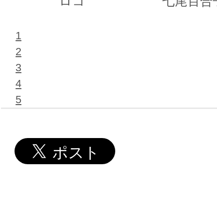
ロコ
七尾百合
1
2
3
4
5