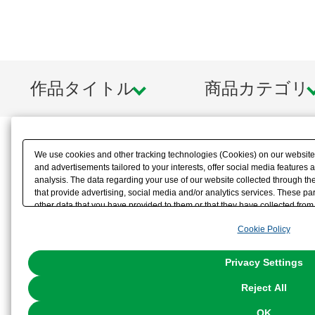
作品タイトル
商品カテゴリ
We use cookies and other tracking technologies (Cookies) on our website t
and advertisements tailored to your interests, offer social media feature
analysis. The data regarding your use of our website collected through t
that provide advertising, social media and/or analytics services. These p
other data that you have provided to them or that they have collected from 
analyze and optimize advertisements delivered to you by businesses other t
Cookie Policy
the use of all Cookies except for Strictly Necessary Cookies, please click "
with Cookies enabled, please click "OK". To select your preferences for e
You can change your consent or rejection settings at any time via through
Privacy Settings
our
Cookie Policy
or the website footer.
Reject All
OK