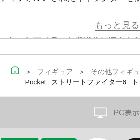
ポーズをキメたキャラクターの単色
内蔵されています。
もっと見る
ステージ上のピンを使用し、他キャ
することも可能。
手のひらサイズのプレイセットで、
んだもん勝ち！」
＞
フィギュア
＞
その他フィギ
Pocket ストリートファイター6
・キャラクター 全8種＋シークレッ
※1BOXにはキャラクター8種＋シー
入されています。