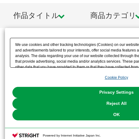
作品タイトル
商品カテゴリ
We use cookies and other tracking technologies (Cookies) on our website t
and advertisements tailored to your interests, offer social media feature
analysis. The data regarding your use of our website collected through t
that provide advertising, social media and/or analytics services. These p
other data that you have provided to them or that they have collected from 
analyze and optimize advertisements delivered to you by businesses other t
Cookie Policy
the use of all Cookies except for Strictly Necessary Cookies, please click "
with Cookies enabled, please click "OK". To select your preferences for e
You can change your consent or rejection settings at any time via through
Privacy Settings
our
Cookie Policy
or the website footer.
Reject All
OK
Powered by Internet Initiative Japan Inc.