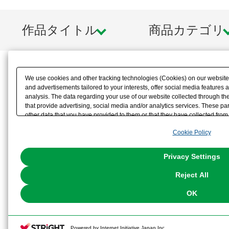
作品タイトル
商品カテゴリ
We use cookies and other tracking technologies (Cookies) on our website t
and advertisements tailored to your interests, offer social media feature
analysis. The data regarding your use of our website collected through t
that provide advertising, social media and/or analytics services. These p
other data that you have provided to them or that they have collected from 
analyze and optimize advertisements delivered to you by businesses other t
Cookie Policy
the use of all Cookies except for Strictly Necessary Cookies, please click "
with Cookies enabled, please click "OK". To select your preferences for e
You can change your consent or rejection settings at any time via through
Privacy Settings
our
Cookie Policy
or the website footer.
Reject All
OK
Powered by Internet Initiative Japan Inc.