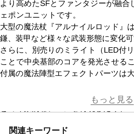
より高めたSFとファンタジーが融合
ェポンユニットです。
大型の魔法杖『アルナイルロッド』
鎌、装甲など様々な武装形態に変化可
さらに、別売りのミライト（LED付
ことで中央基部のコアを発光させる
付属の魔法陣型エフェクトパーツは
や形状が異なり、中央に3ｍｍジョイ
め、アルナイルロッドと合わせてア
もっと見る
どの印象的なシーンを再現したり、
パーツとして使用するなど、幅広い
関連キーワード
けるアイテムとなっています。