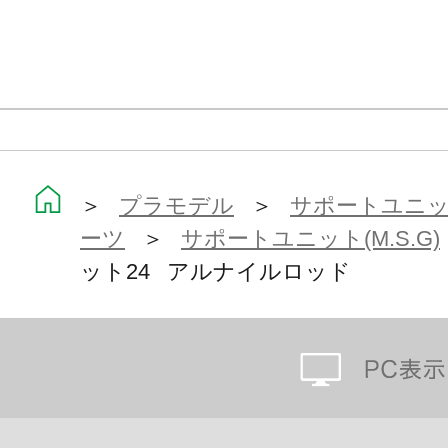
■FA用ショートグリップ×1
■汎用3mmジョイント×5
※本製品は再生産となります。
※画像は試作品です。実際の商品と
＞
プラモデル
＞
サポートユニット
ます。また、撮影用に塗装されてお
ーツ
＞
サポートユニット(M.S.G)
※一部画像は商品の使用例です。
ット24 アルナイルロッド
※本製品はお客様ご自身で組み立て