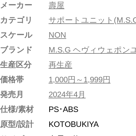
メーカー
壽屋
カテゴリ
サポートユニット(M.S.G
スケール
NON
ブランド
M.S.G ヘヴィウェポ
生産区分
再生産
価格帯
1,000円～1,999円
発売月
2024年4月
仕様/素材
PS･ABS
原型/設計
KOTOBUKIYA