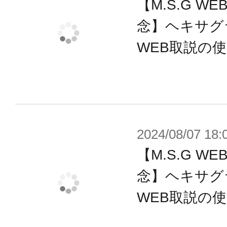
【M.S.G 
■ロッドのサークル形状部分は付属の
り無限連結することが可能であり、
念】ヘキサグ
大型のウイングパーツといった単体
WEB取説の
マイズをお楽しみいただけるパーツ
付属品
■アルナイルロッド×1
2024/08/07 18:
■魔法陣（大）×1
【M.S.G 
■魔法陣（中）×1
念】ヘキサグ
■魔法陣（小）×3
WEB取説の
■ショートグリップ×1
■FA用ロンググリップ×1