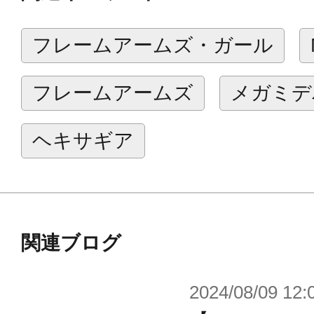
フレームアームズ・ガール
商品仕様
■組み換えによって大型の魔法の杖か
フレームアームズ
メガミデ
ットといった様々なスタイルへと変
■本体基部に別売りのミライトシリー
ヘキサギア
池）を組み込むことができ、本体中
ることが可能です。
※ミライト316、ミライト327シリ
■魔法陣型エフェクトパーツはクリア
関連ブログ
中、小大きさ、形状の違うタイプの
2024/08/09 12:
央の3ｍｍジョイントにより組み換え