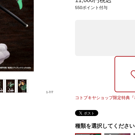
11,000
円
税込
550
ポイント付与
1
-
7
/
7
コトブキヤショップ限定特典『
種類を選択してください