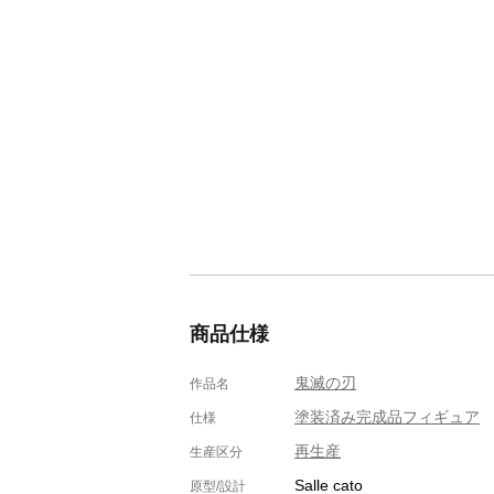
商品仕様
鬼滅の刃
作品名
塗装済み完成品フィギュア
仕様
再生産
生産区分
Salle cato
原型/設計