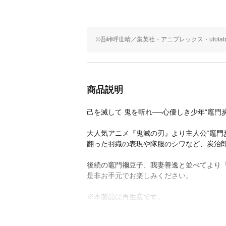
©吾峠呼世晴／集英社・アニプレックス・ufotab
商品説明
己を滅して 鬼を斬れ──心優しき少年“竈門
大人気アニメ『鬼滅の刃』より主人公“竈門
翻った羽織の表現や隊服のシワなど、炭治
後続の竈門禰豆子、我妻善逸と並べてより
是非お手元でお楽しみください。
※本製品は再生産です。