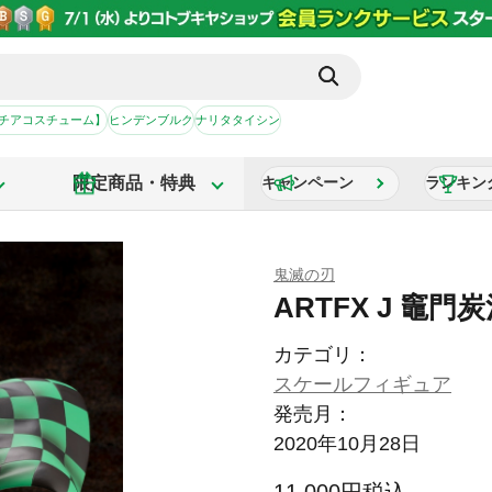
【チアコスチューム】
ヒンデンブルク
ナリタタイシン
限定商品・特典
キャンペーン
ランキン
鬼滅の刃
ARTFX J 竈門
カテゴリ：
スケールフィギュア
発売月：
2020年10月28日