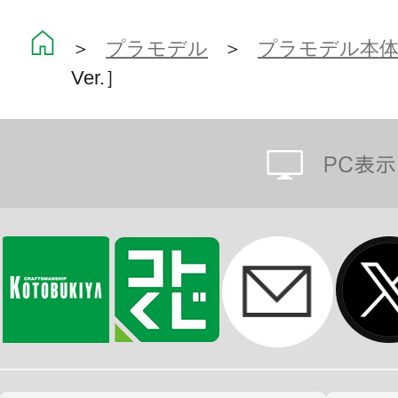
「TAMOTU」は先進企業「ATARA
リースした、最新型のメンテナンス
＞
プラモデル
＞
プラモデル本
Ver.］
街の環境を保つために開発された「TA
ントやアームに様々なオプションを
からインフラ整備・清掃など、様々
用性を実現しています。
通常はキャスターに似たタイヤで自
を乗り越えるときなどには、脚部と
モード」に変形します。
大量生産が可能な「TAMOTU」は、
団作業を得意とし、その作業のタスク
て効率よく管理されています。