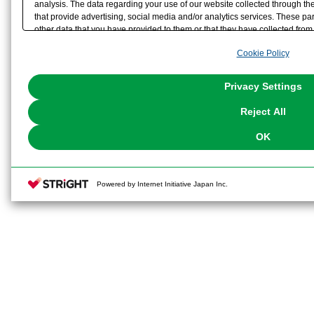
analysis. The data regarding your use of our website collected through t
that provide advertising, social media and/or analytics services. These p
ツを併用することで、「TAMOTU
other data that you have provided to them or that they have collected from 
analyze and optimize advertisements delivered to you by businesses other t
ができます。
Cookie Policy
the use of all Cookies except for Strictly Necessary Cookies, please click "
with Cookies enabled, please click "OK". To select your preferences for e
・設定の1/12スケールにこだわらず
You can change your consent or rejection settings at any time via through
Privacy Settings
our
Cookie Policy
or the website footer.
ムアームズ・ガール」や1/24スケー
Reject All
世界観を共有して、組み合わせて楽
OK
【付属品】
Powered by Internet Initiative Japan Inc.
・TAMOTU本体
・オプションアーム
・3mm径ジョイントパーツ（軸）×4