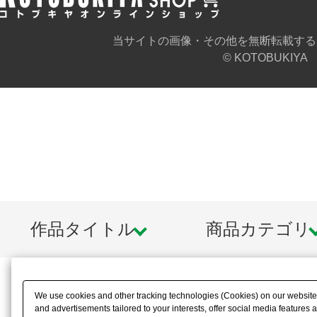
・キットは「ブラック」「ライトグ
3色成型。そのまま組み立てただけで
当サイトの画像・その他を無断転載する
© KOTOBUKIYA
ングを再現できます。
（同時発売の「TAMOTU［ホワイトV
ます）
・本体下部の3ｍｍ径ジョイント（穴
「ニューフライングベース」に対応
作品タイトル
商品カテゴリ
【楽しみ方】
・全身の3mm径ジョイント（穴）と
径ジョイント（軸）を使用して、「M.
We use cookies and other tracking technologies (Cookies) on our website t
ズ」「フレームアームズ・ガール」
and advertisements tailored to your interests, offer social media feature