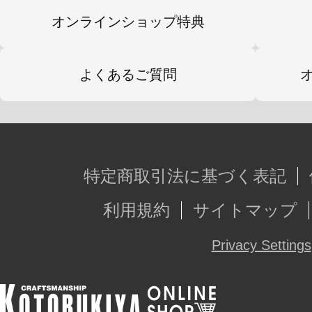
「TAMOTU」には多くのカラーバ
オンラインショップ特典
［ブラックVer.］は高級ホテルなど
要望で限定生産されているモデルで
よくあるご質問
【商品仕様】
・全身25ヶ所が可動するフルアクシ
特定商取引法に基づく表記
・本体は内部フレームを完全再現。
利用規約
サイトマップ
取り外すことができます。
・走行時の「ノーマルモード」から
Privacy Settings
モード」に変形が可能。
・3mm径ジョイント（穴）を全身13