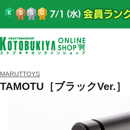
MARUTTOYS
TAMOTU［ブラックVer.］