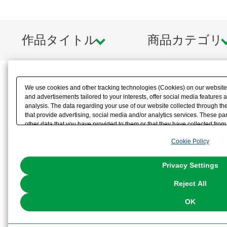
作品タイトル
商品カテゴリ
We use cookies and other tracking technologies (Cookies) on our website t
and advertisements tailored to your interests, offer social media feature
analysis. The data regarding your use of our website collected through t
that provide advertising, social media and/or analytics services. These p
other data that you have provided to them or that they have collected from 
analyze and optimize advertisements delivered to you by businesses other t
Cookie Policy
the use of all Cookies except for Strictly Necessary Cookies, please click "
with Cookies enabled, please click "OK". To select your preferences for e
You can change your consent or rejection settings at any time via through
Privacy Settings
our
Cookie Policy
or the website footer.
Reject All
OK