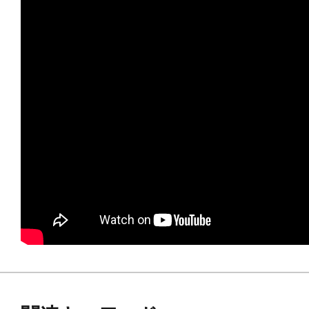
す。ぜひ豊富なラインナップのウェ
せて自分だけのオリジナル可変メカ
商品仕様
■戦闘機形態から人型形態への完全変
■主翼は可動させる事により、通常の
出来ます。
■本体は装甲とフレームに分かれた2