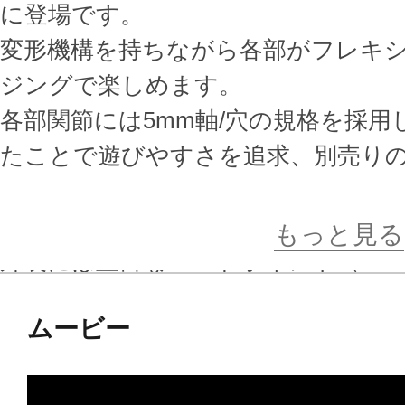
に登場です。
変形機構を持ちながら各部がフレキ
ジングで楽しめます。
各部関節には5mm軸/穴の規格を採
たことで遊びやすさを追求、別売りのM
ームズシリーズやヘキサギアシリー
とで幅広い楽しみ方を提供致します
もっと見る
外装には豊富なハードポイント（3m
用時にはディテールカバーで覆う事
ムービー
張性を両立させています。
3mm軸や5mm軸を数多く備えた自
レームシステムはオリジナルの変形