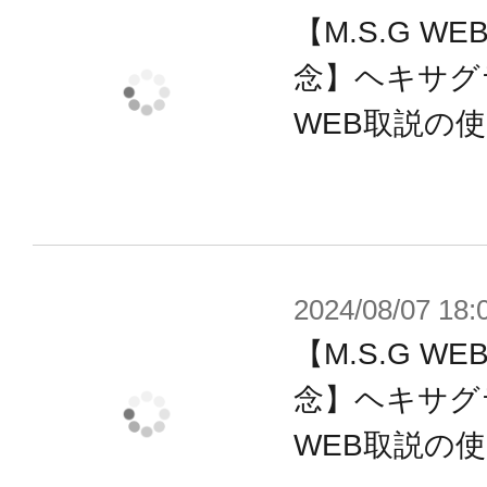
【M.S.G 
プレイが可能です。
念】ヘキサグ
WEB取説の
付属品
■本体×1
■ライフル×1
■レーザーソード×2
■ランディングギア×3
2024/08/07 18:
【M.S.G 
※実際の商品に「ヴァリアブルフレー
念】ヘキサグ
ア【ベルーガ】」以外の商品は付属
WEB取説の
※画像は開発中のものです。実際の