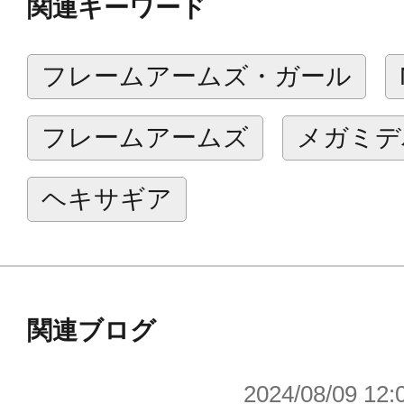
関連キーワード
の高いフレームユニットとしても使
■付属のランディングギアを接続する
フレームアームズ・ガール
能です。
■本体部フレームの各部関節には5mm
フレームアームズ
メガミデ
りのM.S.Gギガンティックアームズ
ーズなどと互換性があります。
ヘキサギア
■前腕装甲を展開する事で内部に格納
ドを取り出すことが可能です。
■戦闘機形態の機首は下部が開閉し、
関連ブログ
せる事が可能です。
■戦闘機形態、人型形態それぞれにフ
2024/08/09 12:
応の穴があり、どちらの形態でもア