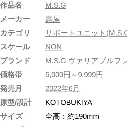
作品名
M.S.G
メーカー
壽屋
カテゴリ
サポートユニット(M.S.G
スケール
NON
ブランド
M.S.G ヴァリアブル
価格帯
5,000円～9,999円
発売月
2022年6月
原型/設計
KOTOBUKIYA
サイズ
全高：約190mm