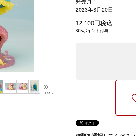
発売月：
2023年3月20日
12,100
円
税込
605
ポイント付与
1
-
9
/
13
種類を選択してください