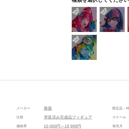
壽屋
メーカー
限定品・
塗装済み完成品フィギュア
仕様
スケール
10,000円～19,999円
価格帯
発売月