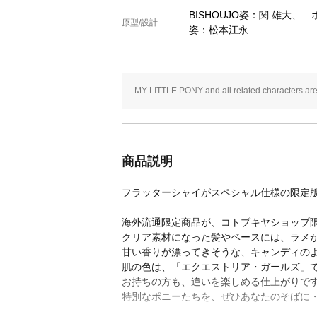
BISHOUJO姿：関 雄大、
原型/設計
姿：松本江永
MY LITTLE PONY and all related characters are
商品説明
フラッターシャイがスペシャル仕様の限定
海外流通限定商品が、コトブキヤショップ
クリア素材になった髪やベースには、ラメが
甘い香りが漂ってきそうな、キャンディの
肌の色は、「エクエストリア・ガールズ」
お持ちの方も、違いを楽しめる仕上がりで
特別なポニーたちを、ぜひあなたのそばに